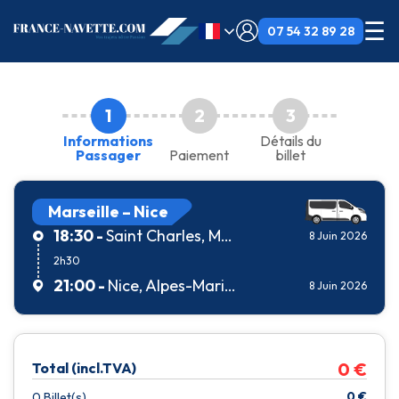
☰
07 54 32 89 28
1
2
3
Informations
Détails du
Passager
Paiement
billet
Marseille – Nice
18:30 -
Saint Charles, Marseille, Bouches-du-Rhône, France
8 Juin 2026
2h30
21:00 -
Nice, Alpes-Maritimes, France
8 Juin 2026
0
€
Total (incl.TVA)
0
€
0
Billet(s)