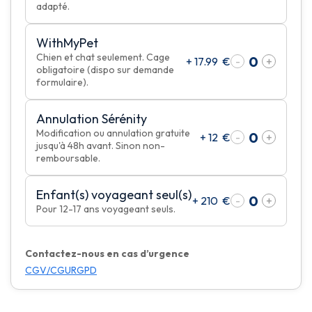
adapté.
WithMyPet
Chien et chat seulement. Cage
+
17.99
€
-
+
obligatoire (dispo sur demande
formulaire).
Annulation Sérénity
Modification ou annulation gratuite
+
12
€
-
+
jusqu'à 48h avant. Sinon non-
remboursable.
Enfant(s) voyageant seul(s)
+
210
€
-
+
Pour 12-17 ans voyageant seuls.
Contactez-nous en cas d’urgence
CGV/CGU
RGPD