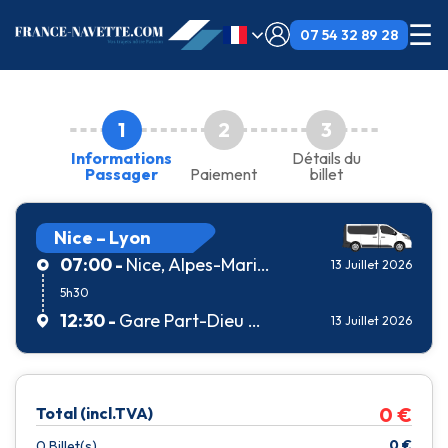
☰
07 54 32 89 28
1
2
3
Informations
Détails du
Passager
Paiement
billet
Nice – Lyon
07:00 -
Nice, Alpes-Maritimes, France
13 Juillet 2026
5h30
12:30 -
Gare Part-Dieu V.Merle
13 Juillet 2026
0
€
Total (incl.TVA)
0
€
0
Billet(s)