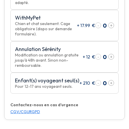
adapté.
WithMyPet
Chien et chat seulement. Cage
+
17.99
€
-
+
obligatoire (dispo sur demande
formulaire).
Annulation Sérénity
Modification ou annulation gratuite
+
12
€
-
+
jusqu'à 48h avant. Sinon non-
remboursable.
Enfant(s) voyageant seul(s)
+
210
€
-
+
Pour 12-17 ans voyageant seuls.
Contactez-nous en cas d’urgence
CGV/CGU
RGPD